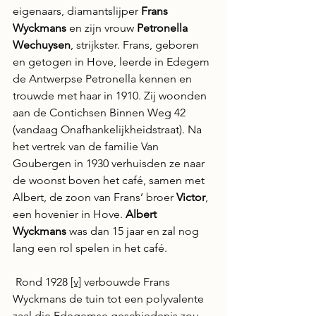
eigenaars, diamantslijper 
Frans 
Wyckmans
 en zijn vrouw 
Petronella 
Wechuysen
, strijkster. Frans, geboren 
en getogen in Hove, leerde in Edegem 
de Antwerpse Petronella kennen en 
trouwde met haar in 1910. Zij woonden 
aan de Contichsen Binnen Weg 42 
(vandaag Onafhankelijkheidstraat). Na 
het vertrek van de familie Van 
Goubergen in 1930 verhuisden ze naar 
de woonst boven het café, samen met 
Albert, de zoon van Frans’ broer 
Victor
, 
een hovenier in Hove. 
Albert 
Wyckmans
 was dan 15 jaar en zal nog 
lang een rol spelen in het café.
 Rond 1928 
[v]
 verbouwde Frans 
Wyckmans de tuin tot een polyvalente 
zaal die Edegemse geschiedenis zou 