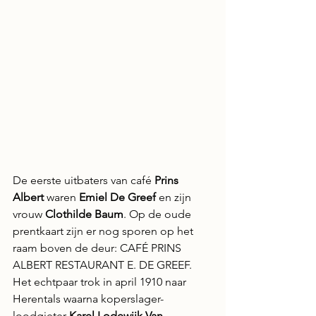
De eerste uitbaters van café 
Prins 
Albert
 waren 
Emiel De Greef
 en zijn 
vrouw 
Clothilde Baum
. Op de oude 
prentkaart zijn er nog sporen op het 
raam boven de deur: CAFÉ PRINS 
ALBERT RESTAURANT E. DE GREEF.
Het echtpaar trok in april 1910 naar 
Herentals waarna koperslager-
loodgieter 
Karel Lodewijk Van 