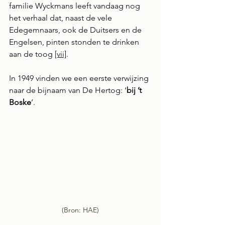
familie Wyckmans leeft vandaag nog 
het verhaal dat, naast de vele 
Edegemnaars, ook de Duitsers en de 
Engelsen, pinten stonden te drinken 
aan de toog 
[vii]
.
In 1949 vinden we een eerste verwijzing 
naar de bijnaam van De Hertog: ‘
bij ’t 
Boske
’.
(Bron: HAE)