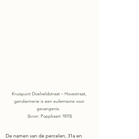
Kruispunt Doelveldstraat – Hovestraat, 
gendarmerie is een eufemisme voor 
gevangenis.  

(bron: Poppkaart 1870)
De namen van de percelen, 31a en 