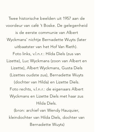
Twee historische beelden uit 1957 aan de 
voordeur van café ’t Boske. De gelegenheid 
is de eerste communie van Albert 
Wyckmans’ nichtje Bernadette Wuyts (later 
uitbaatster van het Hof Van Rieth).  

Foto links, v.l.n.r.: Hilda Diels (zus van 
Lizette), Luc Wyckmans (zoon van Albert en 
Lizette), Albert Wyckmans, Gusta Diels 
(Lizettes oudste zus), Bernadette Wuyts 
(dochter van Hilda) en Lizette Diels. 

Foto rechts, v.l.n.r.: de eigenaars Albert 
Wyckmans en Lizette Diels met haar zus 
Hilda Diels. 

(bron: archief van Wendy Hauquier, 
kleindochter van Hilda Diels, dochter van 
Bernadette Wuyts)