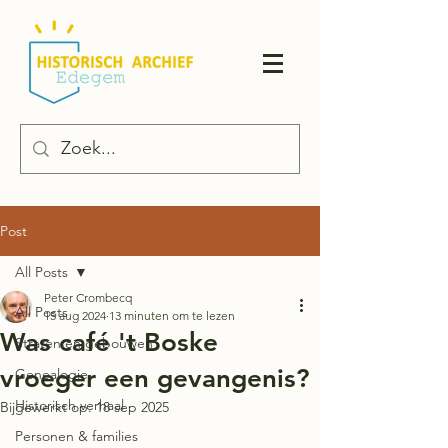
Post
All Posts
Peter Crombecq
All Posts
15 aug 2024
13 minuten om te lezen
Was café 't Boske
Straten en gebouwen
vroeger een gevangenis?
Genealogie
Historisch verhaal
Bijgewerkt op:
18 sep 2025
Personen & families