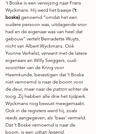
‘t Boske is een verwijzing naar Frans 
Wyckmans. Hij werd het baasje (
't 
boske)
 genoemd “omdat het een 
oudere persoon was, uitdagende snor 
had en de eigenaar was van heel dat 
gebouw” vertelt Bernadette Wuyts, 
nicht van Albert Wyckmans. Ook 
Yvonne Verhelst, verwant met de latere 
eigenaars en Willy Swiggers, oud-
voorzitter van de Kring voor 
Heemkunde, bevestigen dat ’t Boske 
niet vernoemd is naar de boom voor 
de deur, maar naar de 
patron
 achter de 
toog. Zij hebben alle drie het tijdperk 
Wyckmans nog bewust meegemaakt. 
Ook in de registers werd hij, zoals 
reeds aangegeven, als ‘baas’ vermeld.
Dat ’t Boske vernoemd is naar de 
boom, is een 
urban legend
.