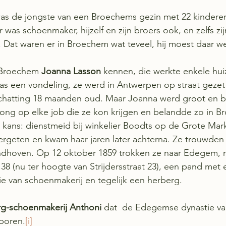
as de jongste van een Broechems gezin met 22 kinderen
 was schoenmaker, hijzelf en zijn broers ook, en zelfs z
 Dat waren er in Broechem wat teveel, hij moest daar w
 Broechem 
Joanna Lasson 
kennen, die werkte enkele huiz
as een vondeling, ze werd in Antwerpen op straat gezet 
chatting 18 maanden oud. Maar Joanna werd groot en ble
prong op elke job die ze kon krijgen en belandde zo in B
kans: dienstmeid bij winkelier Boodts op de Grote Markt 
vergeten en kwam haar jaren later achterna. Ze trouwden i
dhoven. Op 12 oktober 1859 trokken ze naar Edegem, n
 (nu ter hoogte van Strijdersstraat 23), een pand met 
ie van schoenmakerij en tegelijk een herberg. 
rg-schoenmakerij Anthoni
 dat  de Edegemse dynastie va
boren.
[i]