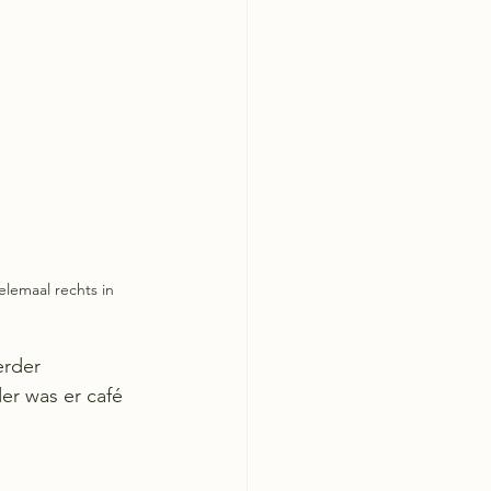
elemaal rechts in 
erder 
der was er café