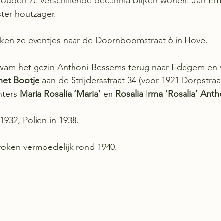
zouden ze verschillende decennia blijven wonen. Jan Emi
ter houtzager. 
kken ze eventjes naar de Doornboomstraat 6 in Hove.
kwam het gezin Anthoni-Bessems terug naar Edegem en ve
het Bootje
 aan de Strijdersstraat 34 (voor 1921 Dorpstra
ters 
Maria Rosalia ‘Maria’ 
en
 Rosalia Irma ‘Rosalia’ Anth
 1932, Polien in 1938. 
roken vermoedelijk rond 1940. 