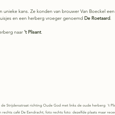
en unieke kans. Ze konden van brouwer Van Boeckel een
uisjes en een herberg vroeger genoemd 
De Roetaard
. 
rberg naar 
’t Plisant
.
n de Strijdersstraat richting Oude God met links de oude herberg  ’t Pl
 rechts café De Eendracht; foto rechts foto: dezelfde plaats maar recent