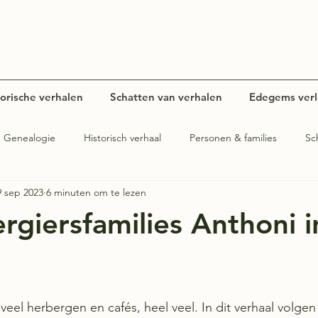
torische verhalen
Schatten van verhalen
Edegems verl
Genealogie
Historisch verhaal
Personen & families
Sc
9 sep 2023
6 minuten om te lezen
rt verteld
Verenigingen
Evenementen
Oorlogsverhaa
rgiersfamilies Anthoni i
eel herbergen en cafés, heel veel. In dit verhaal volgen