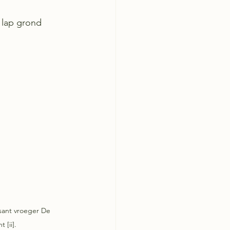
 lap grond 
isant vroeger De 
 [ii].