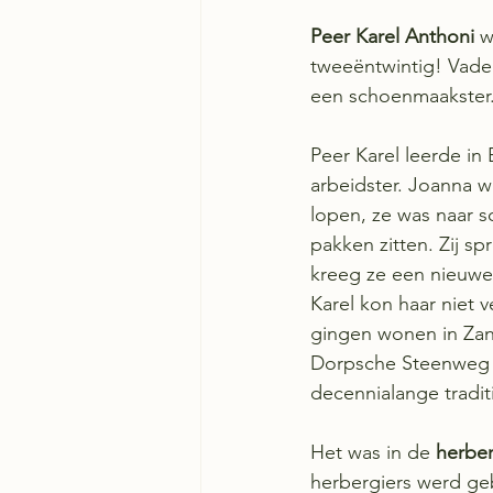
Peer Karel Anthoni
 w
tweeëntwintig! Vader
een schoenmaakster.
Peer Karel leerde in
arbeidster. Joanna w
lopen, ze was naar s
pakken zitten. Zij s
kreeg ze een nieuwe 
Karel kon haar niet 
gingen wonen in Zan
Dorpsche Steenweg 38
decennialange tradit
Het was in de 
herbe
herbergiers werd ge