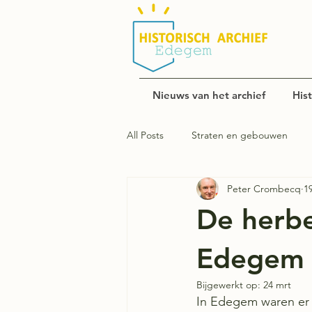
Nieuws van het archief
His
All Posts
Straten en gebouwen
Peter Crombecq
1
Over ons
Edegems verleden ko
De herbe
Edegem
Bijgewerkt op:
24 mrt
In Edegem waren er v