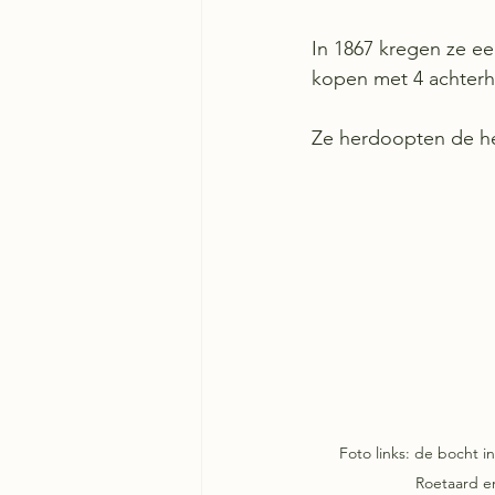
In 1867 kregen ze e
kopen met 4 achterh
Ze herdoopten de he
Foto links: de bocht i
Roetaard en