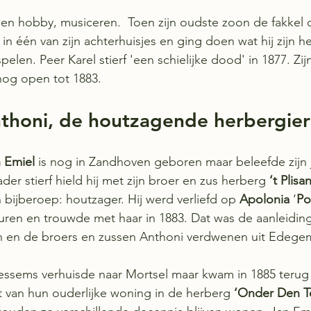
en hobby, musiceren.  Toen zijn oudste zoon de fakkel 
 in één van zijn achterhuisjes en ging doen wat hij zijn he
elen. Peer Karel stierf 'een schielijke dood' in 1877. Zij
nog open tot 1883.
nthoni, de houtzagende herbergier
 Emiel
 is nog in Zandhoven geboren maar beleefde zijn 
er stierf hield hij met zijn broer en zus herberg 
‘t Plisa
 bijberoep: houtzager. Hij werd verliefd op 
Apolonia
 ‘
Po
uren en trouwde met haar in 1883. Dat was de aanleidin
 en de broers en zussen Anthoni verdwenen uit Edegem
essems verhuisde naar Mortsel maar kwam in 1885 terug
t van hun ouderlijke woning in de herberg
 ‘Onder Den T