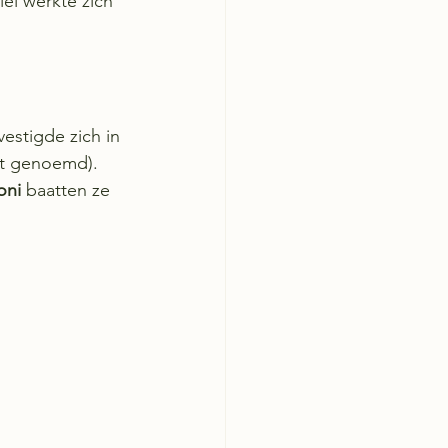
el werkte zich 
stigde zich in 
at genoemd). 
oni 
baatten ze 