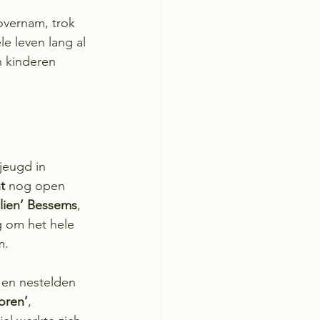
overnam, trok 
le leven lang al 
n kinderen 
jeugd in 
nt
 nog open 
lien’ Bessems
, 
g om het hele 
. 
 en nestelden 
oren’
, 