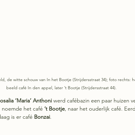
eld, de witte schouw van In het Bootje (Strijdersstraat 34); foto rechts: h
beeld café In den appel, later ’t Bootje (Strijdersstraat 44).
osalia ‘Maria’ Anthoni
 werd cafébazin een paar huizen v
en noemde het café 
’t Bootje
, naar het ouderlijk café. Eer
aag is er café 
Bonzai
.