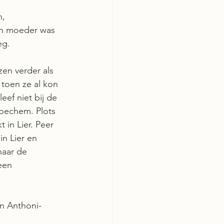
, 
ijn moeder was 
eg.
en verder als 
toen ze al kon 
ef niet bij de 
roechem. Plots 
in Lier. Peer 
n Lier en 
aar de 
een 
n Anthoni-