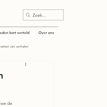
eden kort verteld
Over ons
hatten van verhalen
l
n
 we de 