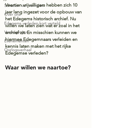
Veertien vrijwilligers hebben zich 10 
Schatten van verhalen
jaar lang ingezet voor de opbouw van 
Over ons
het Edegems historisch archief. Nu 
Edegems verleden kort verteld
willen we laten zien wat er zoal in het 
Verenigingen
archief zit. En misschien kunnen we 
hiermee Edegemnaars verleiden en 
Evenementen
kennis laten maken met het rijke 
Oorlogsverhaal
Edegemse verleden?
Waar willen we naartoe?