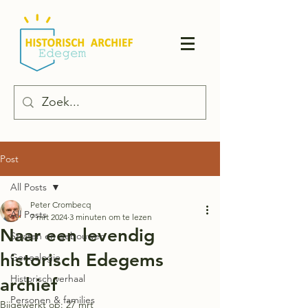
Post
All Posts
Peter Crombecq
All Posts
7 mrt 2024
3 minuten om te lezen
Naar een levendig
Straten en gebouwen
historisch Edegems
Genealogie
Historisch verhaal
archief
Personen & families
Bijgewerkt op:
27 mrt