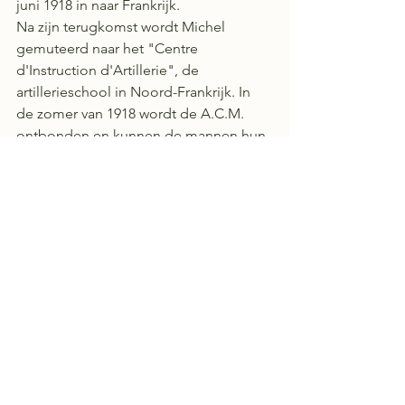
juni 1918 in naar Frankrijk. 
Na zijn terugkomst wordt Michel 
gemuteerd naar het "Centre 
d'Instruction d'Artillerie", de 
artillerieschool in Noord-Frankrijk. In 
de zomer van 1918 wordt de A.C.M. 
ontbonden en kunnen de mannen hun 
oude eenheden vervoegen.  Op 31 
januari 1919 zwaait Michel af. Hij is dan 
vier jaar en zes maanden in het leger 
geweest. In 1922 krijgt hij daarvoor acht 
frontstrepen.
Dus als je door de Ingenieur 
Haesaertslaan rijdt, denk dan nog eens 
aan dit verhaal. 
Erik Laforce, november 2023
Bronnen 