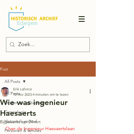
Post
All Posts
Erik Laforce
All Posts
12 nov 2023
4 minuten om te lezen
Wie was ingenieur
Straten en gebouwen
Haesaerts
Genealogie
Historisch verhaal
Bijgewerkt op:
24 mrt
Over de Ingenieur Haesaertslaan 
Personen & families