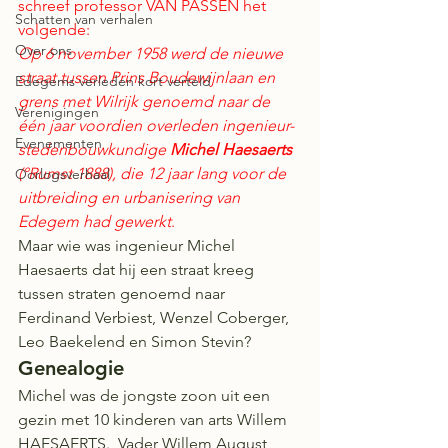
schreef professor VAN PASSEN het 
Schatten van verhalen
volgende: 
Over ons
Op 6 november 1958 werd de nieuwe 
straat tussen Prins Boudewijnlaan en 
Edegems verleden kort verteld
grens met Wilrijk genoemd naar de 
Verenigingen
één jaar voordien overleden ingenieur-
Evenementen
stedenbouwkundige 
Michel Haesaerts
(°Rumst 1888), die 12 jaar lang voor de 
Oorlogsverhaal
uitbreiding en urbanisering van 
Edegem had gewerkt
. 
Maar wie was ingenieur Michel 
Haesaerts dat hij een straat kreeg 
tussen straten genoemd naar 
Ferdinand Verbiest, Wenzel Coberger, 
Leo Baekelend en Simon Stevin?  
Genealogie 
Michel was de jongste zoon uit een 
gezin met 10 kinderen van arts Willem 
HAESAERTS.  Vader Willem August 