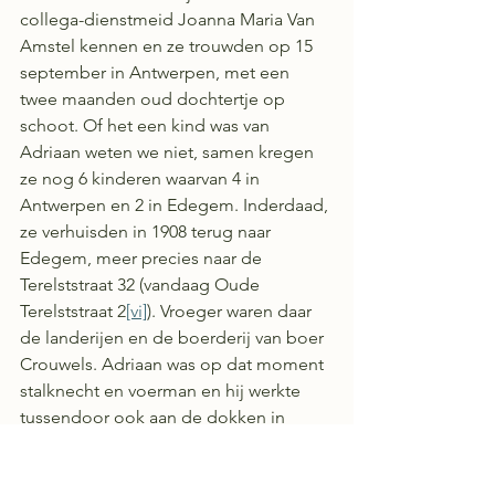
collega-dienstmeid Joanna Maria Van 
Amstel kennen en ze trouwden op 15 
september in Antwerpen, met een 
twee maanden oud dochtertje op 
schoot. Of het een kind was van 
Adriaan weten we niet, samen kregen 
ze nog 6 kinderen waarvan 4 in 
Antwerpen en 2 in Edegem. Inderdaad, 
ze verhuisden in 1908 terug naar 
Edegem, meer precies naar de 
Terelststraat 32 (vandaag Oude 
Terelststraat 2
[vi]
). Vroeger waren daar 
de landerijen en de boerderij van boer 
Crouwels. Adriaan was op dat moment 
stalknecht en voerman en hij werkte 
tussendoor ook aan de dokken in 
Antwerpen. Later zien we hem terug als 
magazijnier.