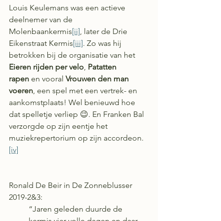
Louis Keulemans was een actieve 
deelnemer van de 
Molenbaankermis
[ii]
, later de Drie 
Eikenstraat Kermis
[iii]
. Zo was hij 
betrokken bij de organisatie van het 
Eieren rijden per velo
, 
Patatten 
rapen
 en vooral 
Vrouwen den man 
voeren
, een spel met een vertrek- en 
aankomstplaats! Wel benieuwd hoe 
dat spelletje verliep 😉. En Franken Bal 
verzorgde op zijn eentje het 
muziekrepertorium op zijn accordeon.
[iv]
Ronald De Beir in De Zonneblusser 
2019-2&3:
“Jaren geleden duurde de 
kermis vier volle dagen en daar 