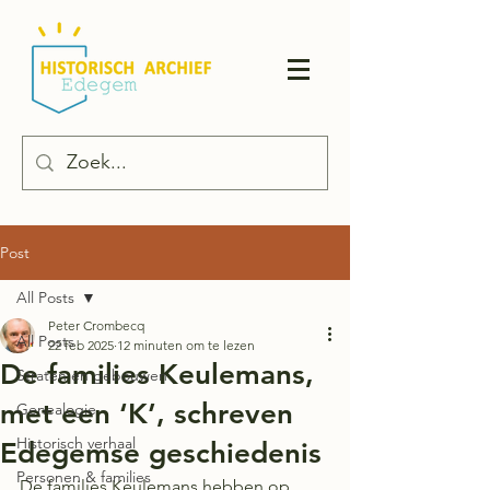
Post
All Posts
Peter Crombecq
All Posts
22 feb 2025
12 minuten om te lezen
De families Keulemans,
Straten en gebouwen
met een ‘K’, schreven
Genealogie
Historisch verhaal
Edegemse geschiedenis
Personen & families
De families Keulemans hebben op 