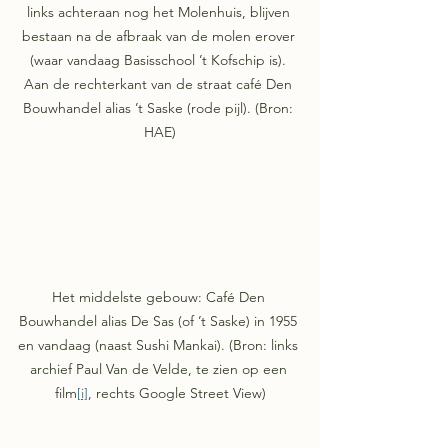
links achteraan nog het Molenhuis, blijven 
bestaan na de afbraak van de molen erover 
(waar vandaag Basisschool ’t Kofschip is). 
Aan de rechterkant van de straat café Den 
Bouwhandel alias ’t Saske (rode pijl). (Bron: 
HAE)
Het middelste gebouw: Café Den 
Bouwhandel alias De Sas (of ’t Saske) in 1955 
en vandaag (naast Sushi Mankai). (Bron: links 
archief Paul Van de Velde, te zien op een 
film
[i]
, rechts Google Street View)