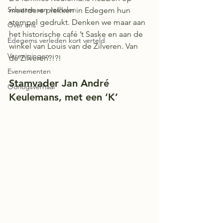
Schatten van verhalen
meerdere plekken in Edegem hun 
stempel gedrukt. Denken we maar aan 
Over ons
het historische café ’t Saske en aan de 
Edegems verleden kort verteld
winkel van Louis van de Zilveren. Van 
Verenigingen
de Zilveren?!?!
Evenementen
Stamvader Jan André 
Oorlogsverhaal
Keulemans, met een ‘K’