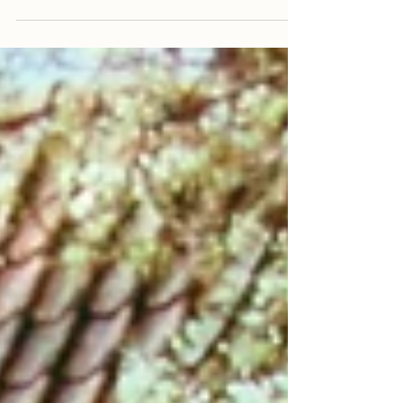
hoorde thuis in Bokrijk en de fruitbomen waren
geworteld in de Edegemse grond. Vandaag is de
hoeve niet in Bokrijk en de fruitbomen zijn
uitgetrokken. Maar niet in onze herinneringen. Dit
verhaal is een deel van het volledige historische
verhaal. Het volledige verhaal gaat uitgebreider in
op de historiek en staat boordevol anekdotes van
de kleinkinderen die op de hoeve speelden en