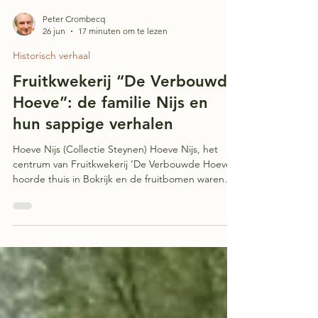
Peter Crombecq
26 jun
17 minuten om te lezen
Historisch verhaal
Fruitkwekerij “De Verbouwde
Hoeve”: de familie Nijs en
hun sappige verhalen
Hoeve Nijs (Collectie Steynen) Hoeve Nijs, het
centrum van Fruitkwekerij ‘De Verbouwde Hoeve’,
hoorde thuis in Bokrijk en de fruitbomen waren
geworteld in de Edegemse grond. Vandaag is de
hoeve niet in Bokrijk en de fruitbomen zijn
uitgetrokken. Maar niet in onze herinneringen.
Het gehucht De Verbrande Hoeve Een kaart van
1806 van het gehucht ‘De Verbrande Hoeve’, ook