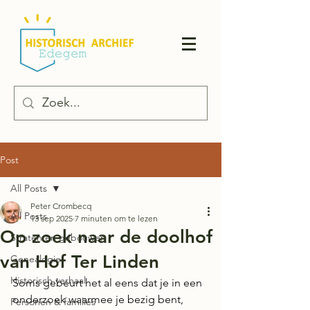
Post
All Posts
Peter Crombecq
All Posts
13 sep 2025
7 minuten om te lezen
Op zoek naar de doolhof
Straten en gebouwen
van Hof Ter Linden
Genealogie
Historisch verhaal
Soms gebeurt het al eens dat je in een 
onderzoek waarmee je bezig bent, 
Personen & families