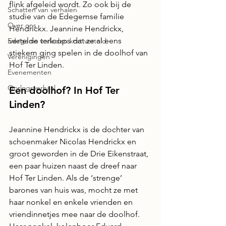
flink afgeleid wordt. Zo ook bij de 
Schatten van verhalen
studie van de Edegemse familie 
Over ons
Hendrickx. Jeannine Hendrickx, 
vertelde terloops dat ze al eens 
Edegems verleden kort verteld
stiekem ging spelen in de doolhof van 
Verenigingen
Hof Ter Linden.
Evenementen
Oorlogsverhaal
Een doolhof? In Hof Ter 
Linden?
Jeannine Hendrickx is de dochter van 
schoenmaker Nicolas Hendrickx en 
groot geworden in de Drie Eikenstraat, 
een paar huizen naast de dreef naar 
Hof Ter Linden. Als de ‘strenge’ 
barones van huis was, mocht ze met 
haar nonkel en enkele vrienden en 
vriendinnetjes mee naar de doolhof. 