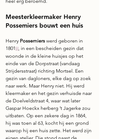
heel erg beroemd.
Meesterkleermaker Henry 
Possemiers bouwt een huis
Henry 
Possemiers
 werd geboren in 
1801
, in een bescheiden gezin dat 
[i]
woonde in de kleine huisjes op het 
einde van de Dorpstraat (vandaag 
Strijdersstraat) richting Mortsel. Een 
gezin van dagloners, elke dag op zoek 
naar werk. Maar Henry niet. Hij werd 
kleermaker en het gezin verhuisde naar 
de Doelveldstraat 4, waar wat later 
Gaspar Hoeckx herberg ’t Jagerke zou 
uitbaten. Op een zekere dag in 1864, 
hij was toen al 63, kocht hij een grond 
waarop hij een huis zette. Het werd zijn 
eigen atelier. Die stond naast de 