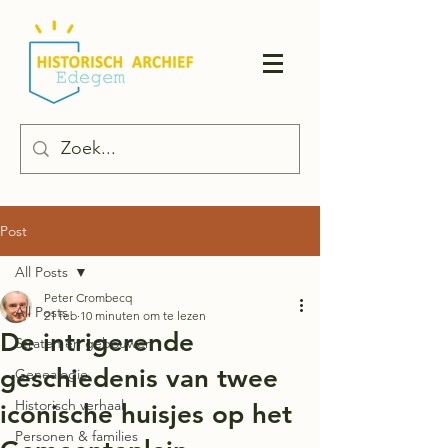
Post
All Posts
Peter Crombecq
All Posts
21 feb
10 minuten om te lezen
De intrigerende
Straten en gebouwen
geschiedenis van twee
Genealogie
Historisch verhaal
iconische huisjes op het
Personen & families