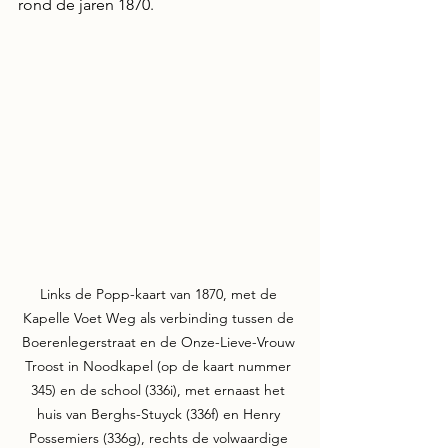
rond de jaren 1870.
Links de Popp-kaart van 1870, met de 
Kapelle Voet Weg als verbinding tussen de 
Boerenlegerstraat en de Onze-Lieve-Vrouw 
Troost in Noodkapel (op de kaart nummer 
345) en de school (336i), met ernaast het 
huis van Berghs-Stuyck (336f) en Henry 
Possemiers (336g), rechts de volwaardige 