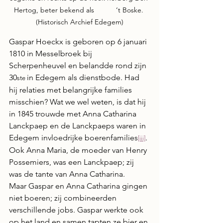
Hertog, beter bekend als           ‘t Boske. 
(Historisch Archief Edegem)
Gaspar Hoeckx is geboren op 6 januari 
1810 in Messelbroek bij 
Scherpenheuvel en belandde rond zijn 
30
in Edegem als dienstbode. Had 
ste 
hij relaties met belangrijke families 
misschien? Wat we wel weten, is dat hij 
in 1845 trouwde met Anna Catharina 
Lanckpaep en de Lanckpaeps waren in 
Edegem invloedrijke boerenfamilies
. 
[iii]
Ook Anna Maria, de moeder van Henry 
Possemiers, was een Lanckpaep; zij 
was de tante van Anna Catharina.
Maar Gaspar en Anna Catharina gingen 
niet boeren; zij combineerden 
verschillende jobs. Gaspar werkte ook 
op het land en samen tapten ze bier en 