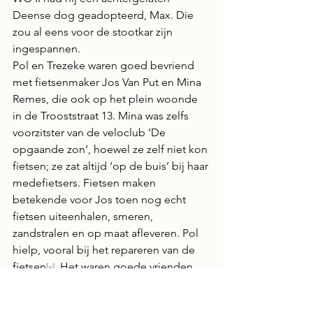
Deense dog geadopteerd, Max. Die 
zou al eens voor de stootkar zijn 
ingespannen.
Pol en Trezeke waren goed bevriend 
met fietsenmaker Jos Van Put en Mina 
Remes, die ook op het plein woonde 
in de Trooststraat 13. Mina was zelfs 
voorzitster van de veloclub ‘De 
opgaande zon’, hoewel ze zelf niet kon 
fietsen; ze zat altijd ‘op de buis’ bij haar 
medefietsers. Fietsen maken 
betekende voor Jos toen nog echt 
fietsen uiteenhalen, smeren, 
zandstralen en op maat afleveren. Pol 
hielp, vooral bij het repareren van de 
fietsen
. Het waren goede vrienden. 
[x]
En grappenmakers. Vuil kettingvet 
smeren onder de handvatten van de 