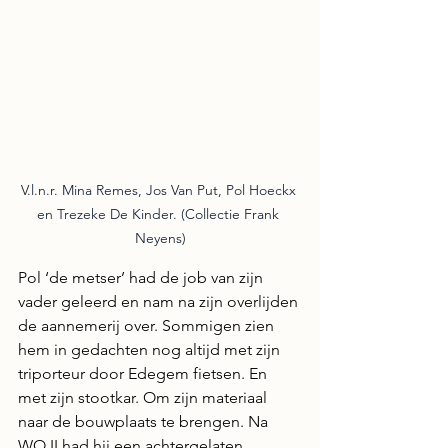
V.l.n.r. Mina Remes, Jos Van Put, Pol Hoeckx 
en Trezeke De Kinder. (Collectie Frank 
Neyens)
Pol ‘de metser’ had de job van zijn 
vader geleerd en nam na zijn overlijden 
de aannemerij over. Sommigen zien 
hem in gedachten nog altijd met zijn 
triporteur door Edegem fietsen. En 
met zijn stootkar. Om zijn materiaal 
naar de bouwplaats te brengen. Na 
WO II had hij een achtergelaten 