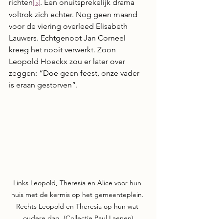
richten
. Een onuitsprekelijk drama 
[ix]
voltrok zich echter. Nog geen maand 
voor de viering overleed Elisabeth 
Lauwers. Echtgenoot Jan Corneel 
kreeg het nooit verwerkt. Zoon 
Leopold Hoeckx zou er later over 
zeggen: “Doe geen feest, onze vader 
is eraan gestorven”.
Links Leopold, Theresia en Alice voor hun 
huis met de kermis op het gemeenteplein. 
Rechts Leopold en Theresia op hun wat 
oudere dag. (Collectie Paul Laenen)