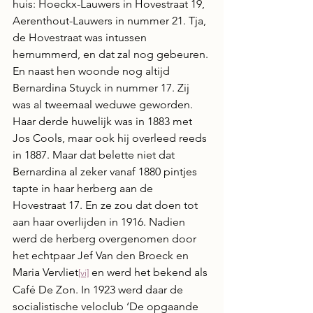
huis: Hoeckx-Lauwers in Hovestraat 19, 
Aerenthout-Lauwers in nummer 21. Tja, 
de Hovestraat was intussen 
hernummerd, en dat zal nog gebeuren. 
En naast hen woonde nog altijd 
Bernardina Stuyck in nummer 17. Zij 
was al tweemaal weduwe geworden. 
Haar derde huwelijk was in 1883 met 
Jos Cools, maar ook hij overleed reeds 
in 1887. Maar dat belette niet dat 
Bernardina al zeker vanaf 1880 pintjes 
tapte in haar herberg aan de 
Hovestraat 17. En ze zou dat doen tot 
aan haar overlijden in 1916. Nadien 
werd de herberg overgenomen door 
het echtpaar Jef Van den Broeck en 
Maria Vervliet
 en werd het bekend als 
[vi]
Café De Zon. In 1923 werd daar de 
socialistische veloclub ‘De opgaande 