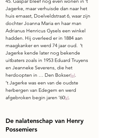
45. Gaspar bleef nog even wonen in ’t 
Jagerke, maar verhuisde dan naar het 
huis ernaast, Doelveldstraat 6, waar zijn 
dochter Joanna Maria en haar man 
Adrianus Henricus Gysels een winkel 
hadden. Hij overleed er in 1884 aan 
maagkanker en werd 74 jaar oud.  ’t 
Jagerke kende later nog bekende 
uitbaters zoals in 1953 Eduard Truyens 
en Jeanneke Severens, die het 
herdoopten in … Den Bokser
. 
[iv]
‘t Jagerke was een van de oudste 
herbergen van Edegem en werd 
afgebroken begin jaren ‘60
.
[v]
De nalatenschap van Henry 
Possemiers