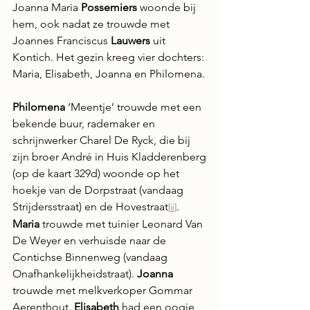
Joanna Maria 
Possemiers 
woonde bij 
hem, ook nadat ze trouwde met 
Joannes Franciscus 
Lauwers
 uit 
Kontich. Het gezin kreeg vier dochters: 
Maria, Elisabeth, Joanna en Philomena.
Philomena
 ‘Meentje’ trouwde met een 
bekende buur, rademaker en 
schrijnwerker Charel De Ryck, die bij 
zijn broer André in Huis Kladderenberg 
(op de kaart 329d) woonde op het 
hoekje van de Dorpstraat (vandaag 
Strijdersstraat) en de Hovestraat
. 
[ii]
Maria
 trouwde met tuinier Leonard Van 
De Weyer en verhuisde naar de 
Contichse Binnenweg (vandaag 
Onafhankelijkheidstraat). 
Joanna
trouwde met melkverkoper Gommar 
Aerenthout. 
Elisabeth
 had een oogje 